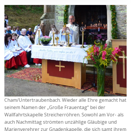
Cham/Untertraubenbach. Wieder alle Ehre gemacht hat
seinem Namen der „Große Frauentag“ bei der
Wallfahrtskapelle Streicherröhren. Sowohl am Vor- als
auch Nachmittag strömten unzählige Gläubige und
Marienverehrer zur Gnadenkapelle, die sich samt ihrem