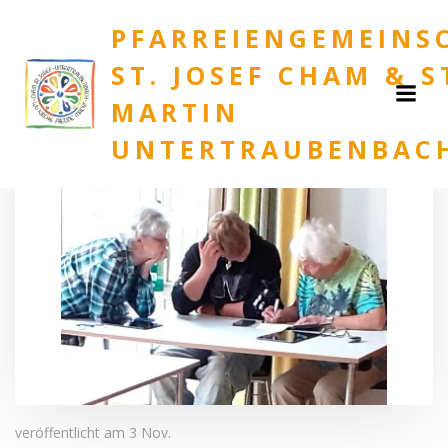
Zum
PFARREIENGEMEINS
Inhalt
springen
ST. JOSEF CHAM & S
MARTIN
UNTERTRAUBENBAC
veröffentlicht am
3 Nov.