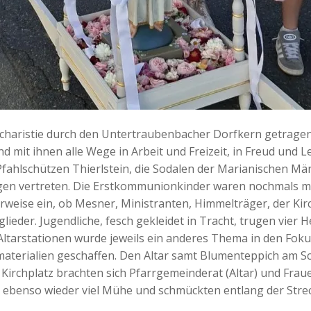
charistie durch den Untertraubenbacher Dorfkern getragen
d mit ihnen alle Wege in Arbeit und Freizeit, in Freud und 
fahlschützen Thierlstein, die Sodalen der Marianischen Mä
en vertreten. Die Erstkommunionkinder waren nochmals mi
weise ein, ob Mesner, Ministranten, Himmelträger, der Kirc
eder. Jugendliche, fesch gekleidet in Tracht, trugen vier H
 Altarstationen wurde jeweils ein anderes Thema in den Fok
materialien geschaffen. Den Altar samt Blumenteppich am S
Kirchplatz brachten sich Pfarrgemeinderat (Altar) und Fra
ebenso wieder viel Mühe und schmückten entlang der Strec