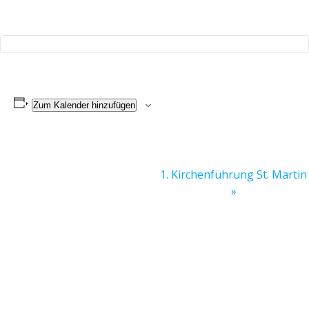
Zum Kalender hinzufügen
V
1. Kirchenführung St. Martin
»
e
r
a
n