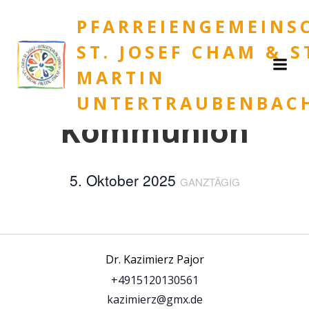
Zum
« Alle Veranstaltungen
PFARREIENGEMEINS
Inhalt
springen
Diese Veranstaltung hat bereits stattgefunden.
ST. JOSEF CHAM & S
MARTIN
Ende Anmeldefrist
UNTERTRAUBENBAC
Kommunion
5. Oktober 2025
GANZTÄGIG
Dr. Kazimierz Pajor
+4915120130561
kazimierz@gmx.de