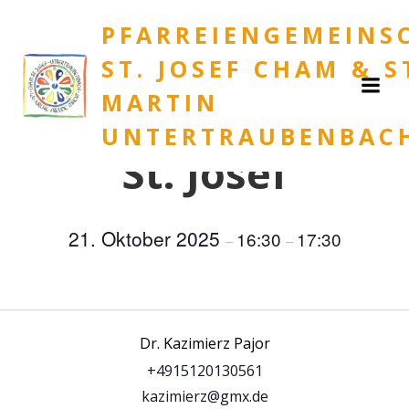
Zum
« Alle Veranstaltungen
PFARREIENGEMEINS
Inhalt
springen
Diese Veranstaltung hat bereits stattgefunden.
ST. JOSEF CHAM & S
MARTIN
2. Kirchenführung
UNTERTRAUBENBAC
St. Josef
21. Oktober 2025
16:30
17:30
–
–
Dr. Kazimierz Pajor
+4915120130561
kazimierz@gmx.de